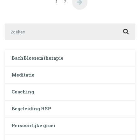
1
2
Zoek naar:
BachBloesemtherapie
Meditatie
Coaching
Begeleiding HSP
Persoonlijke groei