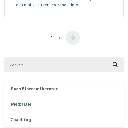
een mailtje sturen voor meer info.
Berichten paginering
1
2
Zoek naar:
BachBloesemtherapie
Meditatie
Coaching