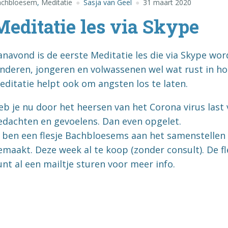
achbloesem
,
Meditatie
Sasja van Geel
31 maart 2020
Meditatie les via Skype
anavond is de eerste Meditatie les die via Skype wor
inderen, jongeren en volwassenen wel wat rust in h
editatie helpt ook om angsten los te laten.
eb je nu door het heersen van het Corona virus last
edachten en gevoelens. Dan even opgelet.
k ben een flesje Bachbloesems aan het samenstellen 
emaakt. Deze week al te koop (zonder consult). De f
unt al een mailtje sturen voor meer info.