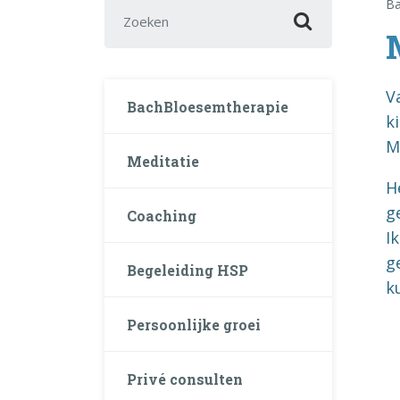
Zoek naar:
B
V
BachBloesemtherapie
k
M
Meditatie
H
g
Coaching
I
g
Begeleiding HSP
k
Persoonlijke groei
Privé consulten